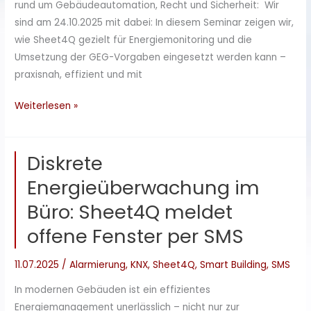
rund um Gebäudeautomation, Recht und Sicherheit: Wir
sind am 24.10.2025 mit dabei: In diesem Seminar zeigen wir,
wie Sheet4Q gezielt für Energiemonitoring und die
Umsetzung der GEG-Vorgaben eingesetzt werden kann –
praxisnah, effizient und mit
Onlineseminar-
Weiterlesen »
Reihe
bei
Diskrete
Gira
Energieüberwachung im
Büro: Sheet4Q meldet
offene Fenster per SMS
11.07.2025
/
Alarmierung
,
KNX
,
Sheet4Q
,
Smart Building
,
SMS
In modernen Gebäuden ist ein effizientes
Energiemanagement unerlässlich – nicht nur zur