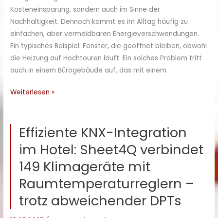
Kosteneinsparung, sondern auch im Sinne der
Nachhaltigkeit. Dennoch kommt es im Alltag häufig zu
einfachen, aber vermeidbaren Energieverschwendungen.
Ein typisches Beispiel: Fenster, die geöffnet bleiben, obwohl
die Heizung auf Hochtouren läuft. Ein solches Problem tritt
auch in einem Bürogebäude auf, das mit einem
Diskrete
Weiterlesen »
Energieüberwachung
im
Effiziente KNX-Integration
Büro:
Sheet4Q
im Hotel: Sheet4Q verbindet
meldet
149 Klimageräte mit
offene
Fenster
Raumtemperaturreglern –
per
trotz abweichender DPTs
SMS