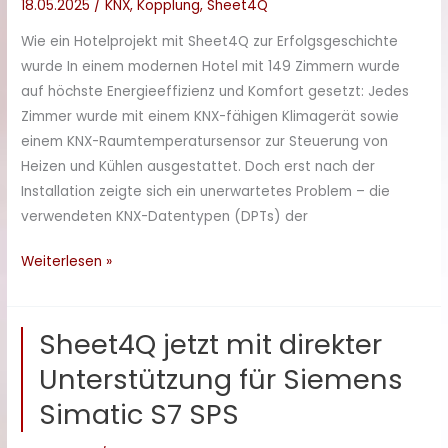
18.05.2025
/
KNX
,
Kopplung
,
Sheet4Q
Wie ein Hotelprojekt mit Sheet4Q zur Erfolgsgeschichte
wurde In einem modernen Hotel mit 149 Zimmern wurde
auf höchste Energieeffizienz und Komfort gesetzt: Jedes
Zimmer wurde mit einem KNX-fähigen Klimagerät sowie
einem KNX-Raumtemperatursensor zur Steuerung von
Heizen und Kühlen ausgestattet. Doch erst nach der
Installation zeigte sich ein unerwartetes Problem – die
verwendeten KNX-Datentypen (DPTs) der
Effiziente
Weiterlesen »
KNX-
Integration
Sheet4Q jetzt mit direkter
im
Hotel:
Unterstützung für Siemens
Sheet4Q
Simatic S7 SPS
verbindet
149