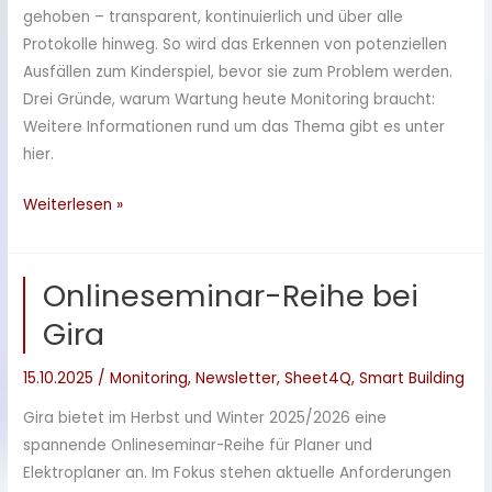
gehoben – transparent, kontinuierlich und über alle
Protokolle hinweg. So wird das Erkennen von potenziellen
Ausfällen zum Kinderspiel, bevor sie zum Problem werden.
Drei Gründe, warum Wartung heute Monitoring braucht:
Weitere Informationen rund um das Thema gibt es unter
hier.
Vorausschauend
Weiterlesen »
statt
reaktiv:
Onlineseminar-Reihe bei
Monitoring
mit
Gira
Sheet4Q
15.10.2025
/
Monitoring
,
Newsletter
,
Sheet4Q
,
Smart Building
Gira bietet im Herbst und Winter 2025/2026 eine
spannende Onlineseminar-Reihe für Planer und
Elektroplaner an. Im Fokus stehen aktuelle Anforderungen