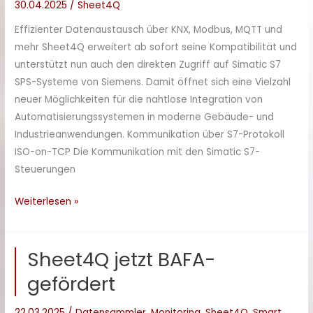
30.04.2025
/
Sheet4Q
Klimageräte
mit
Effizienter Datenaustausch über KNX, Modbus, MQTT und
Raumtemperaturreglern
mehr Sheet4Q erweitert ab sofort seine Kompatibilität und
–
unterstützt nun auch den direkten Zugriff auf Simatic S7
trotz
SPS-Systeme von Siemens. Damit öffnet sich eine Vielzahl
abweichender
neuer Möglichkeiten für die nahtlose Integration von
DPTs
Automatisierungssystemen in moderne Gebäude- und
Industrieanwendungen. Kommunikation über S7-Protokoll
ISO-on-TCP Die Kommunikation mit den Simatic S7-
Steuerungen
Sheet4Q
Weiterlesen »
jetzt
mit
Sheet4Q jetzt BAFA-
direkter
Unterstützung
gefördert
für
Siemens
22.03.2025
/
Datensammler
,
Monitoring
,
Sheet4Q
,
Smart