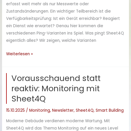
erfasst weit mehr als nur Messwerte oder
Zustandsänderungen. Ein wichtiger Teilbereich ist die
Verfügbarkeitsprüfung: Ist ein Gerät erreichbar? Reagiert
ein Dienst wie erwartet? Genau hier kommen die
verschiedenen Ping-Varianten ins Spiel. Was pingt Sheet4Q
eigentlich alles? Wir zeigen, welche Varianten
Infrastruktur
Weiterlesen »
im
Blick
Vorausschauend statt
behalten
mit
reaktiv: Monitoring mit
Sheet4Q
Sheet4Q
15.10.2025
/
Monitoring
,
Newsletter
,
Sheet4Q
,
Smart Building
Moderne Gebäude verdienen moderne Wartung. Mit
Sheet4Q wird das Thema Monitoring auf ein neues Level