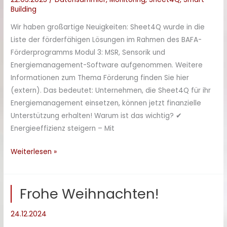
Simatic
Building
S7
Wir haben großartige Neuigkeiten: Sheet4Q wurde in die
SPS
Liste der förderfähigen Lösungen im Rahmen des BAFA-
Förderprogramms Modul 3: MSR, Sensorik und
Energiemanagement-Software aufgenommen​. Weitere
Informationen zum Thema Förderung finden Sie hier​
(extern). Das bedeutet: Unternehmen, die Sheet4Q für ihr
Energiemanagement einsetzen, können jetzt finanzielle
Unterstützung erhalten! Warum ist das wichtig? ✔
Energieeffizienz steigern – Mit
Sheet4Q
Weiterlesen »
jetzt
BAFA-
Frohe Weihnachten!
gefördert
24.12.2024