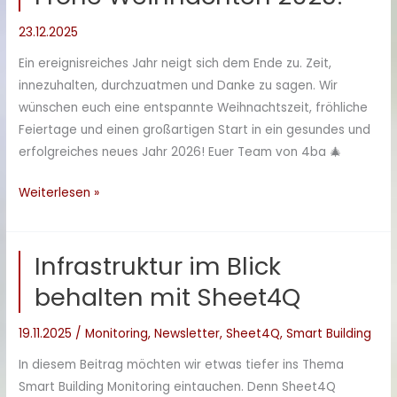
ohne
23.12.2025
LAN/WLAN:
Solvimus
Ein ereignisreiches Jahr neigt sich dem Ende zu. Zeit,
MUC.one
innezuhalten, durchzuatmen und Danke zu sagen. Wir
&
wünschen euch eine entspannte Weihnachtszeit, fröhliche
Sheet4Q
Feiertage und einen großartigen Start in ein gesundes und
im
erfolgreiches neues Jahr 2026! Euer Team von 4ba 🎄
Praxiseinsatz
Frohe
Weiterlesen »
Weihnachten
2025!
Infrastruktur im Blick
behalten mit Sheet4Q
19.11.2025
/
Monitoring
,
Newsletter
,
Sheet4Q
,
Smart Building
In diesem Beitrag möchten wir etwas tiefer ins Thema
Smart Building Monitoring eintauchen. Denn Sheet4Q