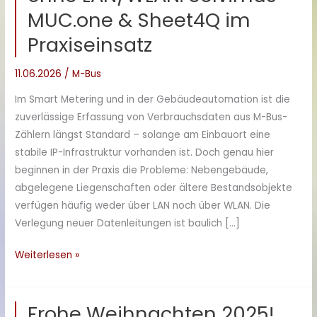
MUC.one & Sheet4Q im
Praxiseinsatz
11.06.2026
/
M-Bus
Im Smart Metering und in der Gebäudeautomation ist die
zuverlässige Erfassung von Verbrauchsdaten aus M-Bus-
Zählern längst Standard – solange am Einbauort eine
stabile IP-Infrastruktur vorhanden ist. Doch genau hier
beginnen in der Praxis die Probleme: Nebengebäude,
abgelegene Liegenschaften oder ältere Bestandsobjekte
verfügen häufig weder über LAN noch über WLAN. Die
Verlegung neuer Datenleitungen ist baulich […]
M-
Weiterlesen »
Bus
Zähler
Frohe Weihnachten 2025!
auslesen