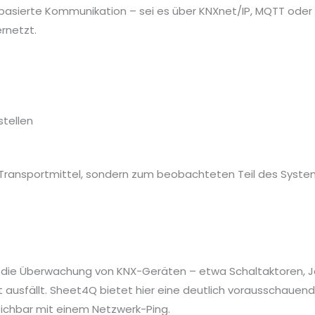
sierte Kommunikation – sei es über KNXnet/IP, MQTT oder 
ernetzt.
stellen
um Transportmittel, sondern zum beobachteten Teil des System
t die Überwachung von KNX-Geräten – etwa Schaltaktoren, Ja
rät ausfällt. Sheet4Q bietet hier eine deutlich vorausschauen
leichbar mit einem Netzwerk-Ping.