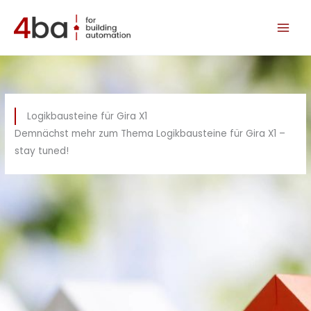
Zum
Inhalt
springen
Logikbausteine für Gira X1
Demnächst mehr zum Thema Logikbausteine für Gira X1 –
stay tuned!